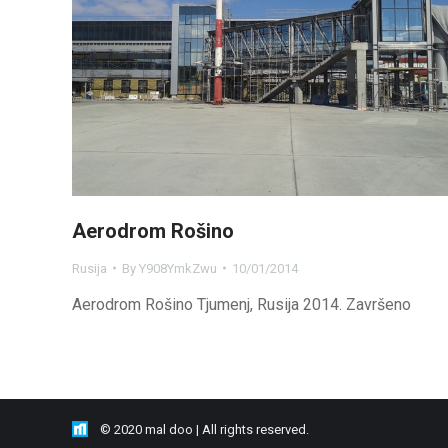
Aerodrom Rošino
Rusija
By
Y908YmkZwu
10/01/2014
Aerodrom Rošino Tjumenj, Rusija 2014. Završeno
© 2020 mal doo | All rights reserved.