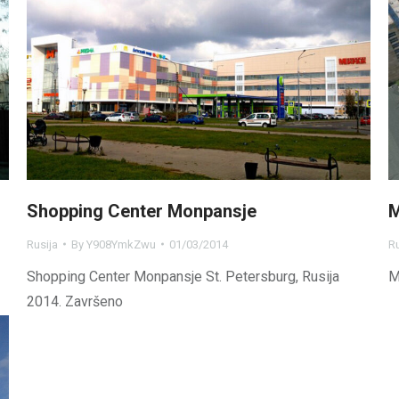
Shopping Center Monpansje
M
Rusija
By
Y908YmkZwu
01/03/2014
Ru
Shopping Center Monpansje St. Petersburg, Rusija
M
2014. Završeno