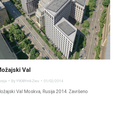
ožajski Val
sija
By
Y908YmkZwu
01/02/2014
ožajski Val Moskva, Rusija 2014. Završeno