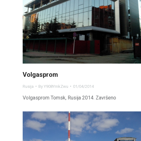
Volgasprom
Rusija
By
Y908YmkZwu
01/04/2014
Volgasprom Tomsk, Rusija 2014. Završeno