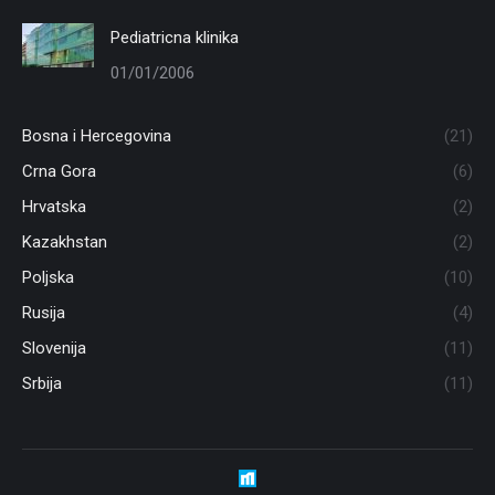
Pediatricna klinika
01/01/2006
Bosna i Hercegovina
(21)
Crna Gora
(6)
Hrvatska
(2)
Kazakhstan
(2)
Poljska
(10)
Rusija
(4)
Slovenija
(11)
Srbija
(11)