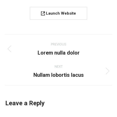
Launch Website
Project
PREVIOUS
navigation
Previous
Lorem nulla dolor
project:
NEXT
Next
Nullam lobortis lacus
project:
Leave a Reply