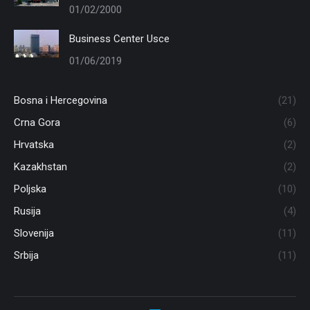
01/02/2000
Business Center Usce
01/06/2019
Bosna i Hercegovina
(21)
Crna Gora
(6)
Hrvatska
(2)
Kazakhstan
(2)
Poljska
(10)
Rusija
(4)
Slovenija
(11)
Srbija
(11)