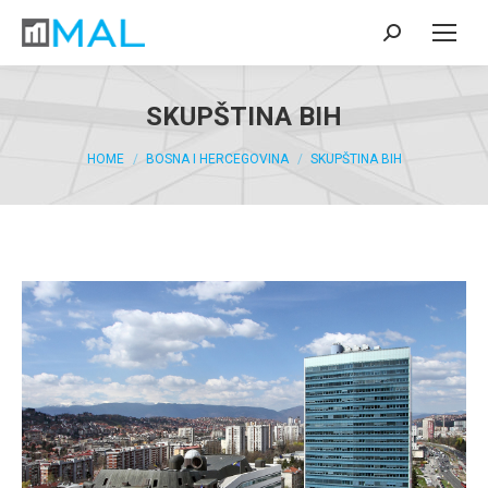
SKUPŠTINA BIH​
You are here:
HOME
BOSNA I HERCEGOVINA
SKUPŠTINA BIH​